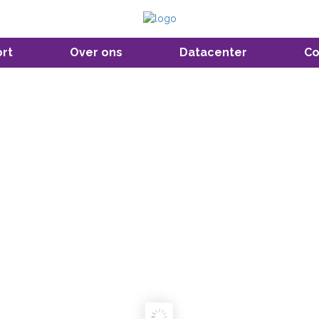
rt
Over ons
Datacenter
Co