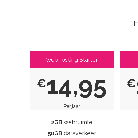
H
Webhosting Starter
14,95
€
€
Per jaar
2GB
webruimte
50GB
dataverkeer