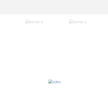
Meer over PowerWeb4You
BEKIJK
VIDEO