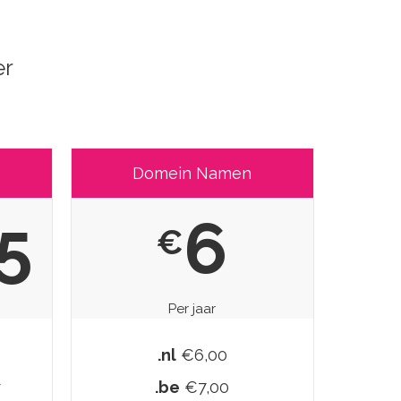
er
Domein Namen
5
6
€
Per jaar
.nl
€6,00
r
.be
€7,00