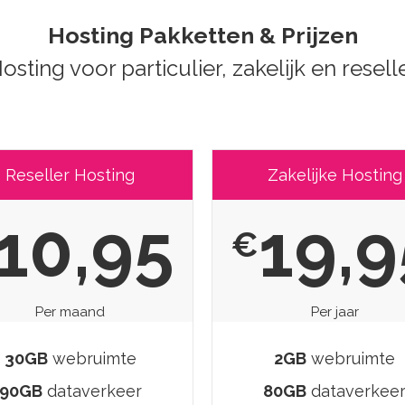
Hosting Pakketten & Prijzen
osting voor particulier, zakelijk en resell
Reseller Hosting
Zakelijke Hosting
10,95
19,9
€
Per maand
Per jaar
30GB
webruimte
2GB
webruimte
90GB
dataverkeer
80GB
dataverkee